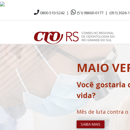
0800-510-5242
|
(51) 98600-0177
|
(051) 3026-
MAIO V
Você gostaria 
vida?
Mês de luta contra o
SAIBA MAIS