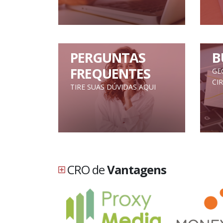
PERGUNTAS
B
FREQUENTES
GE
CI
TIRE SUAS DÚVIDAS AQUI
CRO de
Vantagens