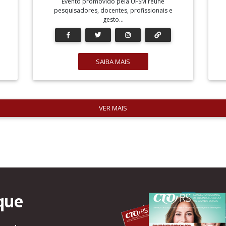
Evento promovido pela UFSM reúne
pesquisadores, docentes, profissionais e
gesto...
SAIBA MAIS
VER MAIS
que