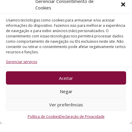
Gerenciar Consentimento de
Telefone
Cookies
Usamos tecnologias como cookies para armazenar e/ou acessar
Assunto
informações do dispositivo. Fazemos isso para melhorar a experiência
de navegação e para exibir anúncios (não) personalizados. O
consentimento com essas tecnologias nos permitirá processar dados
como comportamento de navegação ou IDs exclusivos neste site. Não
Mensagem
consentir ou retirar o consentimento pode afetar negativamente certos
recursos e funções.
Gerenciar serviços
Aceitar
ENVIAR
Negar
Ver preferências
Política de Cookies
Declaração de Privacidade
CRO - RS @2026. Todos os Direitos Reservados.