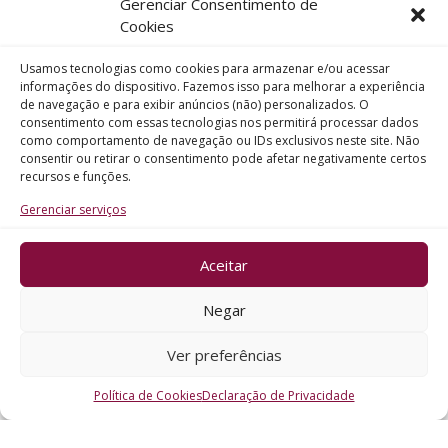
Gerenciar Consentimento de
Telefone
Cookies
Usamos tecnologias como cookies para armazenar e/ou acessar
Assunto
informações do dispositivo. Fazemos isso para melhorar a experiência
de navegação e para exibir anúncios (não) personalizados. O
consentimento com essas tecnologias nos permitirá processar dados
como comportamento de navegação ou IDs exclusivos neste site. Não
Mensagem
consentir ou retirar o consentimento pode afetar negativamente certos
recursos e funções.
Gerenciar serviços
Aceitar
ENVIAR
Negar
Ver preferências
Política de Cookies
Declaração de Privacidade
CRO - RS @2026. Todos os Direitos Reservados.