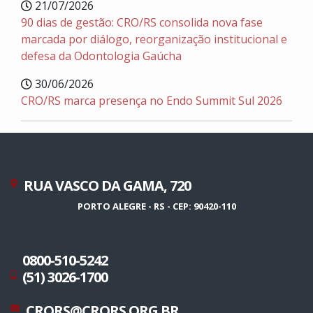
21/07/2026
90 dias de gestão: CRO/RS consolida nova fase
marcada por diálogo, reorganização institucional e
defesa da Odontologia Gaúcha
30/06/2026
CRO/RS marca presença no Endo Summit Sul 2026
RUA VASCO DA GAMA, 720
PORTO ALEGRE - RS - CEP: 90420-110
0800-510-5242
(51) 3026-1700
CRORS@CRORS.ORG.BR