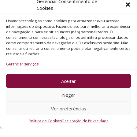
Gerenciar Consentimento de
Telefone
Cookies
Usamos tecnologias como cookies para armazenar e/ou acessar
Assunto
informações do dispositivo. Fazemos isso para melhorar a experiência
de navegação e para exibir anúncios (não) personalizados. O
consentimento com essas tecnologias nos permitirá processar dados
como comportamento de navegação ou IDs exclusivos neste site. Não
Mensagem
consentir ou retirar o consentimento pode afetar negativamente certos
recursos e funções.
Gerenciar serviços
Aceitar
ENVIAR
Negar
Ver preferências
Política de Cookies
Declaração de Privacidade
CRO - RS @2026. Todos os Direitos Reservados.