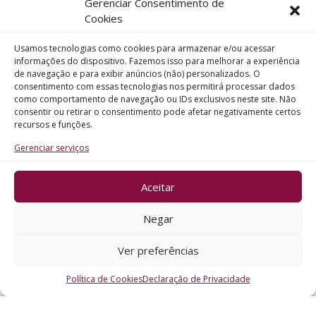
Gerenciar Consentimento de
Telefone
Cookies
Usamos tecnologias como cookies para armazenar e/ou acessar
Assunto
informações do dispositivo. Fazemos isso para melhorar a experiência
de navegação e para exibir anúncios (não) personalizados. O
consentimento com essas tecnologias nos permitirá processar dados
como comportamento de navegação ou IDs exclusivos neste site. Não
Mensagem
consentir ou retirar o consentimento pode afetar negativamente certos
recursos e funções.
Gerenciar serviços
Aceitar
ENVIAR
Negar
Ver preferências
Política de Cookies
Declaração de Privacidade
CRO - RS @2026. Todos os Direitos Reservados.