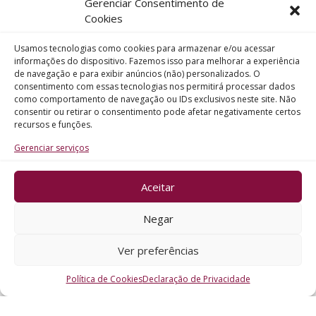
Gerenciar Consentimento de
Telefone
Cookies
Usamos tecnologias como cookies para armazenar e/ou acessar
Assunto
informações do dispositivo. Fazemos isso para melhorar a experiência
de navegação e para exibir anúncios (não) personalizados. O
consentimento com essas tecnologias nos permitirá processar dados
como comportamento de navegação ou IDs exclusivos neste site. Não
Mensagem
consentir ou retirar o consentimento pode afetar negativamente certos
recursos e funções.
Gerenciar serviços
Aceitar
ENVIAR
Negar
Ver preferências
Política de Cookies
Declaração de Privacidade
CRO - RS @2026. Todos os Direitos Reservados.