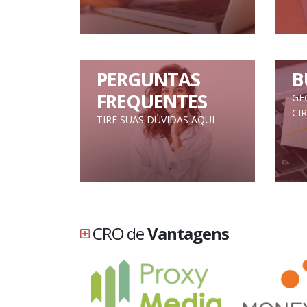
PERGUNTAS
B
FREQUENTES
GE
CI
TIRE SUAS DÚVIDAS AQUI
CRO de
Vantagens