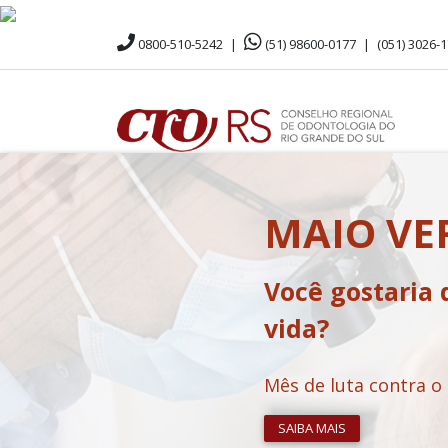
0800-510-5242
|
(51) 98600-0177
|
(051) 3026-
MAIO V
Você gostaria 
vida?
Mês de luta contra o
SAIBA MAIS