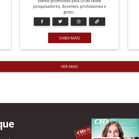
Evento promovido pela UFSM reúne
pesquisadores, docentes, profissionais e
gesto...
SAIBA MAIS
VER MAIS
que