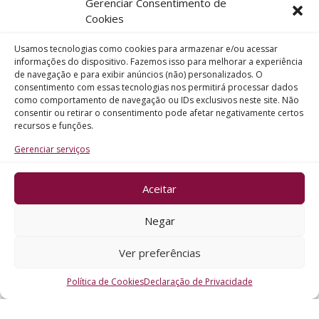
Gerenciar Consentimento de
Telefone
Cookies
Usamos tecnologias como cookies para armazenar e/ou acessar
Assunto
informações do dispositivo. Fazemos isso para melhorar a experiência
de navegação e para exibir anúncios (não) personalizados. O
consentimento com essas tecnologias nos permitirá processar dados
como comportamento de navegação ou IDs exclusivos neste site. Não
Mensagem
consentir ou retirar o consentimento pode afetar negativamente certos
recursos e funções.
Gerenciar serviços
Aceitar
ENVIAR
Negar
Ver preferências
Política de Cookies
Declaração de Privacidade
CRO - RS @2026. Todos os Direitos Reservados.