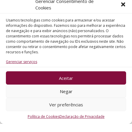
Gerenciar Consentimento de
Telefone
Cookies
Usamos tecnologias como cookies para armazenar e/ou acessar
Assunto
informações do dispositivo. Fazemos isso para melhorar a experiência
de navegação e para exibir anúncios (não) personalizados. O
consentimento com essas tecnologias nos permitirá processar dados
como comportamento de navegação ou IDs exclusivos neste site. Não
Mensagem
consentir ou retirar o consentimento pode afetar negativamente certos
recursos e funções.
Gerenciar serviços
Aceitar
ENVIAR
Negar
Ver preferências
Política de Cookies
Declaração de Privacidade
CRO - RS @2026. Todos os Direitos Reservados.