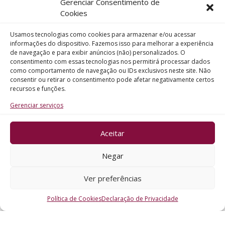
Gerenciar Consentimento de
Telefone
Cookies
Usamos tecnologias como cookies para armazenar e/ou acessar
Assunto
informações do dispositivo. Fazemos isso para melhorar a experiência
de navegação e para exibir anúncios (não) personalizados. O
consentimento com essas tecnologias nos permitirá processar dados
como comportamento de navegação ou IDs exclusivos neste site. Não
Mensagem
consentir ou retirar o consentimento pode afetar negativamente certos
recursos e funções.
Gerenciar serviços
Aceitar
ENVIAR
Negar
Ver preferências
Política de Cookies
Declaração de Privacidade
CRO - RS @2026. Todos os Direitos Reservados.