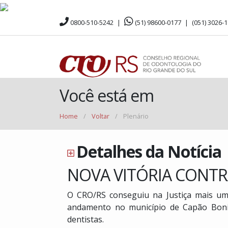
0800-510-5242
|
(51) 98600-0177
|
(051) 3026-
Você está em
Home
/
Voltar
/
Plenário
Detalhes da Notícia
NOVA VITÓRIA CONTR
O CRO/RS conseguiu na Justiça mais um
andamento no município de Capão Bonit
dentistas.