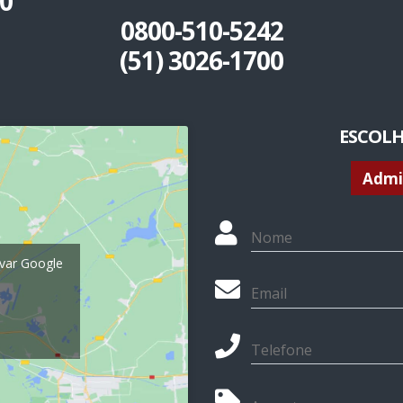
0
0800-510-5242
(51) 3026-1700
ESCOLH
Nome
ivar Google
Email
s
Telefone