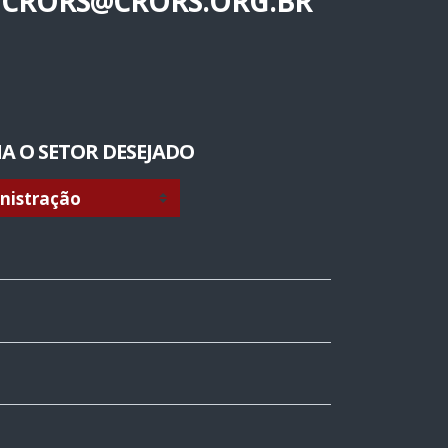
CRORS@CRORS.ORG.BR
A O SETOR DESEJADO