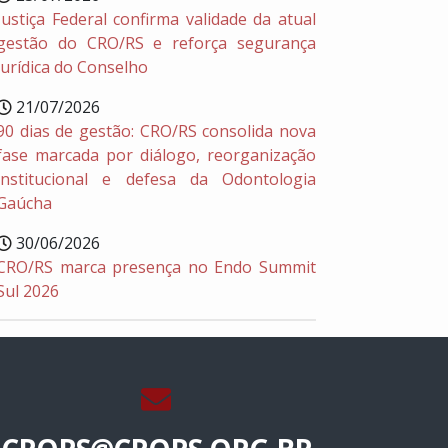
Justiça Federal confirma validade da atual
gestão do CRO/RS e reforça segurança
jurídica do Conselho
21/07/2026
90 dias de gestão: CRO/RS consolida nova
fase marcada por diálogo, reorganização
institucional e defesa da Odontologia
Gaúcha
30/06/2026
CRO/RS marca presença no Endo Summit
Sul 2026