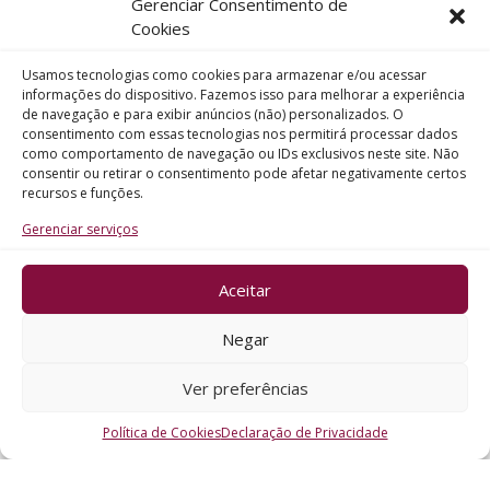
Gerenciar Consentimento de
Telefone
Cookies
Usamos tecnologias como cookies para armazenar e/ou acessar
Assunto
informações do dispositivo. Fazemos isso para melhorar a experiência
de navegação e para exibir anúncios (não) personalizados. O
consentimento com essas tecnologias nos permitirá processar dados
como comportamento de navegação ou IDs exclusivos neste site. Não
Mensagem
consentir ou retirar o consentimento pode afetar negativamente certos
recursos e funções.
Gerenciar serviços
Aceitar
ENVIAR
Negar
Ver preferências
Política de Cookies
Declaração de Privacidade
CRO - RS @2026. Todos os Direitos Reservados.