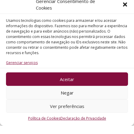
Gerenciar Consentimento de
Telefone
Cookies
Usamos tecnologias como cookies para armazenar e/ou acessar
Assunto
informações do dispositivo. Fazemos isso para melhorar a experiência
de navegação e para exibir anúncios (não) personalizados. O
consentimento com essas tecnologias nos permitirá processar dados
como comportamento de navegação ou IDs exclusivos neste site. Não
Mensagem
consentir ou retirar o consentimento pode afetar negativamente certos
recursos e funções.
Gerenciar serviços
Aceitar
ENVIAR
Negar
Ver preferências
Política de Cookies
Declaração de Privacidade
CRO - RS @2026. Todos os Direitos Reservados.