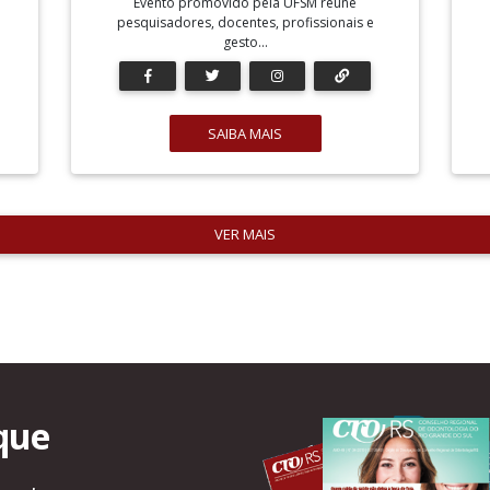
Evento promovido pela UFSM reúne
pesquisadores, docentes, profissionais e
gesto...
SAIBA MAIS
VER MAIS
que