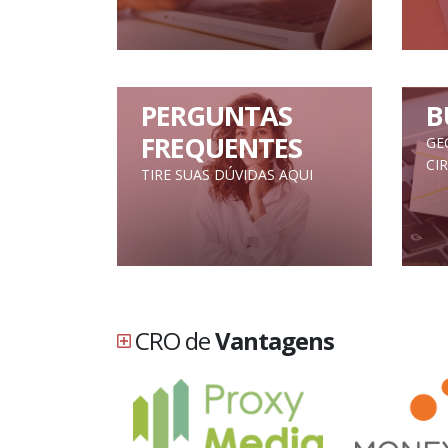
PERGUNTAS
B
FREQUENTES
GE
CI
TIRE SUAS DÚVIDAS AQUI
CRO de
Vantagens