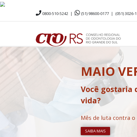
0800-510-5242
|
(51) 98600-0177
|
(051) 3026-
MAIO V
Você gostaria 
vida?
Mês de luta contra o
SAIBA MAIS