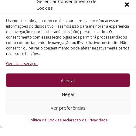
Gerenciar Consentimento de
Telefone
Cookies
Usamos tecnologias como cookies para armazenar e/ou acessar
Assunto
informações do dispositivo. Fazemos isso para melhorar a experiência
de navegação e para exibir anúncios (não) personalizados. O
consentimento com essas tecnologias nos permitirá processar dados
como comportamento de navegação ou IDs exclusivos neste site. Não
Mensagem
consentir ou retirar o consentimento pode afetar negativamente certos
recursos e funções.
Gerenciar serviços
Aceitar
ENVIAR
Negar
Ver preferências
Política de Cookies
Declaração de Privacidade
CRO - RS @2026. Todos os Direitos Reservados.