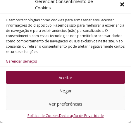
Gerenciar Consentimento de
Telefone
Cookies
Usamos tecnologias como cookies para armazenar e/ou acessar
Assunto
informações do dispositivo. Fazemos isso para melhorar a experiência
de navegação e para exibir anúncios (não) personalizados. O
consentimento com essas tecnologias nos permitirá processar dados
como comportamento de navegação ou IDs exclusivos neste site. Não
Mensagem
consentir ou retirar o consentimento pode afetar negativamente certos
recursos e funções.
Gerenciar serviços
Aceitar
ENVIAR
Negar
Ver preferências
Política de Cookies
Declaração de Privacidade
CRO - RS @2026. Todos os Direitos Reservados.