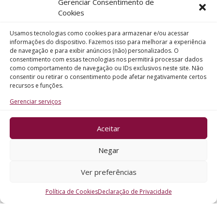
Gerenciar Consentimento de
Telefone
Cookies
Usamos tecnologias como cookies para armazenar e/ou acessar
Assunto
informações do dispositivo. Fazemos isso para melhorar a experiência
de navegação e para exibir anúncios (não) personalizados. O
consentimento com essas tecnologias nos permitirá processar dados
como comportamento de navegação ou IDs exclusivos neste site. Não
Mensagem
consentir ou retirar o consentimento pode afetar negativamente certos
recursos e funções.
Gerenciar serviços
Aceitar
ENVIAR
Negar
Ver preferências
Política de Cookies
Declaração de Privacidade
CRO - RS @2026. Todos os Direitos Reservados.