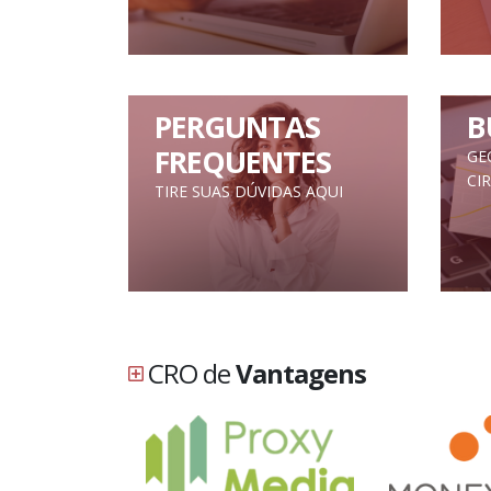
PERGUNTAS
B
FREQUENTES
GE
CI
TIRE SUAS DÚVIDAS AQUI
CRO de
Vantagens