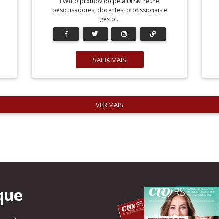
Evento promovido pela UFSM reúne
pesquisadores, docentes, profissionais e
gesto...
SAIBA MAIS
VER MAIS
que