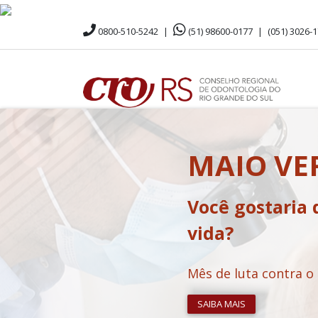
0800-510-5242
|
(51) 98600-0177
|
(051) 3026-
MAIO V
Você gostaria 
vida?
Mês de luta contra o
SAIBA MAIS