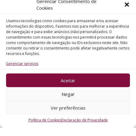
Gerenciar Consentimento de
Telefone
Cookies
Usamos tecnologias como cookies para armazenar e/ou acessar
Assunto
informações do dispositivo. Fazemos isso para melhorar a experiência
de navegação e para exibir anúncios (não) personalizados. O
consentimento com essas tecnologias nos permitirá processar dados
como comportamento de navegação ou IDs exclusivos neste site. Não
Mensagem
consentir ou retirar o consentimento pode afetar negativamente certos
recursos e funções.
Gerenciar serviços
Aceitar
ENVIAR
Negar
Ver preferências
Política de Cookies
Declaração de Privacidade
CRO - RS @2026. Todos os Direitos Reservados.