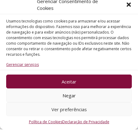
Gerenciar Consentimento de
Telefone
Cookies
Usamos tecnologias como cookies para armazenar e/ou acessar
Assunto
informações do dispositivo. Fazemos isso para melhorar a experiência
de navegação e para exibir anúncios (não) personalizados. O
consentimento com essas tecnologias nos permitirá processar dados
como comportamento de navegação ou IDs exclusivos neste site. Não
Mensagem
consentir ou retirar o consentimento pode afetar negativamente certos
recursos e funções.
Gerenciar serviços
Aceitar
ENVIAR
Negar
Ver preferências
Política de Cookies
Declaração de Privacidade
CRO - RS @2026. Todos os Direitos Reservados.