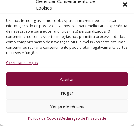
Gerenciar Consentimento de
Telefone
Cookies
Usamos tecnologias como cookies para armazenar e/ou acessar
Assunto
informações do dispositivo. Fazemos isso para melhorar a experiência
de navegação e para exibir anúncios (não) personalizados. O
consentimento com essas tecnologias nos permitirá processar dados
como comportamento de navegação ou IDs exclusivos neste site. Não
Mensagem
consentir ou retirar o consentimento pode afetar negativamente certos
recursos e funções.
Gerenciar serviços
Aceitar
ENVIAR
Negar
Ver preferências
Política de Cookies
Declaração de Privacidade
CRO - RS @2026. Todos os Direitos Reservados.