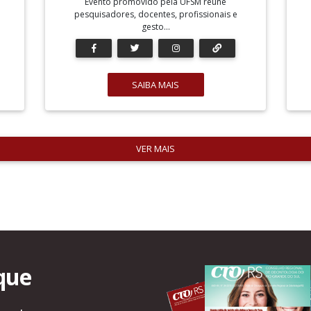
Evento promovido pela UFSM reúne
pesquisadores, docentes, profissionais e
gesto...
SAIBA MAIS
VER MAIS
que