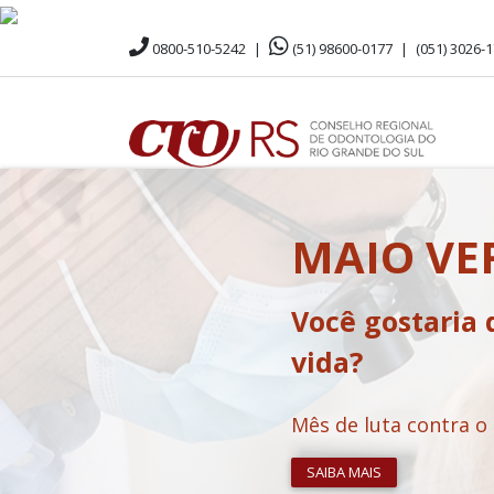
0800-510-5242
|
(51) 98600-0177
|
(051) 3026-
MAIO V
Você gostaria 
vida?
Mês de luta contra o
SAIBA MAIS