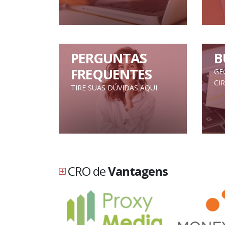
PERGUNTAS
B
FREQUENTES
GE
CI
TIRE SUAS DÚVIDAS AQUI
CRO de
Vantagens