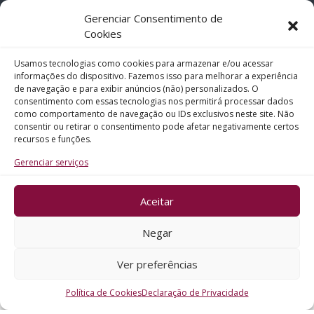
Gerenciar Consentimento de
Telefone
Cookies
Usamos tecnologias como cookies para armazenar e/ou acessar
Assunto
informações do dispositivo. Fazemos isso para melhorar a experiência
de navegação e para exibir anúncios (não) personalizados. O
consentimento com essas tecnologias nos permitirá processar dados
como comportamento de navegação ou IDs exclusivos neste site. Não
Mensagem
consentir ou retirar o consentimento pode afetar negativamente certos
recursos e funções.
Gerenciar serviços
Aceitar
ENVIAR
Negar
Ver preferências
Política de Cookies
Declaração de Privacidade
CRO - RS @2026. Todos os Direitos Reservados.