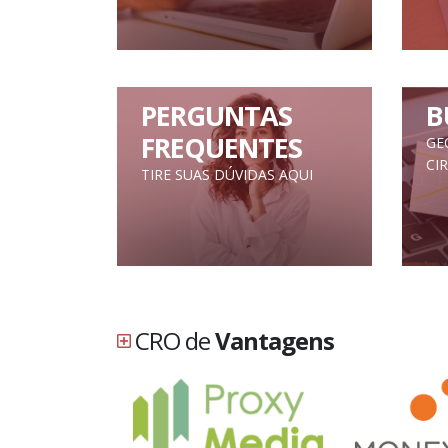
PERGUNTAS
B
FREQUENTES
GE
CI
TIRE SUAS DÚVIDAS AQUI
CRO de
Vantagens