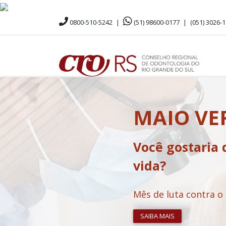
0800-510-5242
|
(51) 98600-0177
|
(051) 3026-
MAIO V
Você gostaria 
vida?
Mês de luta contra o
SAIBA MAIS