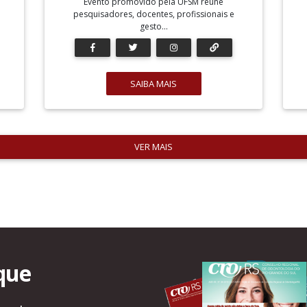
Evento promovido pela UFSM reúne
pesquisadores, docentes, profissionais e
gesto...
SAIBA MAIS
VER MAIS
que