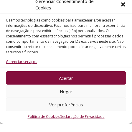
Gerenciar Consentimento de
Telefone
Cookies
Usamos tecnologias como cookies para armazenar e/ou acessar
Assunto
informações do dispositivo. Fazemos isso para melhorar a experiência
de navegação e para exibir anúncios (não) personalizados. O
consentimento com essas tecnologias nos permitirá processar dados
como comportamento de navegação ou IDs exclusivos neste site. Não
Mensagem
consentir ou retirar o consentimento pode afetar negativamente certos
recursos e funções.
Gerenciar serviços
Aceitar
ENVIAR
Negar
Ver preferências
Política de Cookies
Declaração de Privacidade
CRO - RS @2026. Todos os Direitos Reservados.