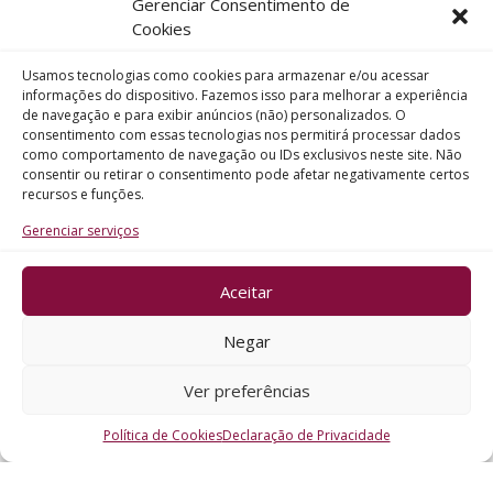
Gerenciar Consentimento de
Telefone
Cookies
Usamos tecnologias como cookies para armazenar e/ou acessar
Assunto
informações do dispositivo. Fazemos isso para melhorar a experiência
de navegação e para exibir anúncios (não) personalizados. O
consentimento com essas tecnologias nos permitirá processar dados
como comportamento de navegação ou IDs exclusivos neste site. Não
Mensagem
consentir ou retirar o consentimento pode afetar negativamente certos
recursos e funções.
Gerenciar serviços
Aceitar
ENVIAR
Negar
Ver preferências
Política de Cookies
Declaração de Privacidade
CRO - RS @2026. Todos os Direitos Reservados.