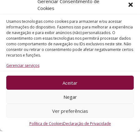
Gerenciar Consentimento de
Telefone
Cookies
Usamos tecnologias como cookies para armazenar e/ou acessar
Assunto
informações do dispositivo. Fazemos isso para melhorar a experiência
de navegação e para exibir anúncios (não) personalizados. O
consentimento com essas tecnologias nos permitirá processar dados
como comportamento de navegação ou IDs exclusivos neste site. Não
Mensagem
consentir ou retirar o consentimento pode afetar negativamente certos
recursos e funções.
Gerenciar serviços
Aceitar
ENVIAR
Negar
Ver preferências
Política de Cookies
Declaração de Privacidade
CRO - RS @2026. Todos os Direitos Reservados.