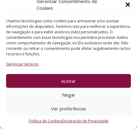
Gerenciar Consentimento de
Telefone
Cookies
Usamos tecnologias como cookies para armazenar e/ou acessar
Assunto
informações do dispositivo. Fazemos isso para melhorar a experiência
de navegação e para exibir anúncios (não) personalizados. O
consentimento com essas tecnologias nos permitirá processar dados
como comportamento de navegação ou IDs exclusivos neste site. Não
Mensagem
consentir ou retirar o consentimento pode afetar negativamente certos
recursos e funções.
Gerenciar serviços
Aceitar
ENVIAR
Negar
Ver preferências
Política de Cookies
Declaração de Privacidade
CRO - RS @2026. Todos os Direitos Reservados.