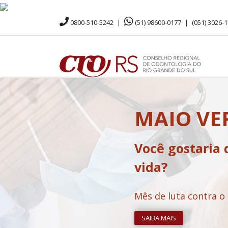
0800-510-5242
|
(51) 98600-0177
|
(051) 3026-
MAIO V
Você gostaria 
vida?
Mês de luta contra o
SAIBA MAIS