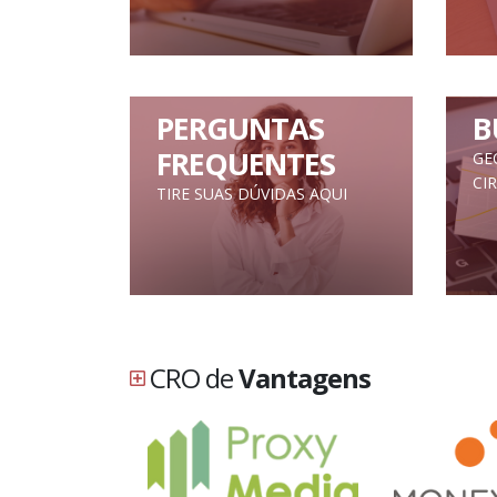
PERGUNTAS
B
FREQUENTES
GE
CI
TIRE SUAS DÚVIDAS AQUI
CRO de
Vantagens