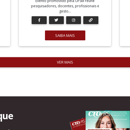
Evento promovido pela UFSM reúne
pesquisadores, docentes, profissionais e
gesto...
SAIBA MAIS
VER MAIS
que