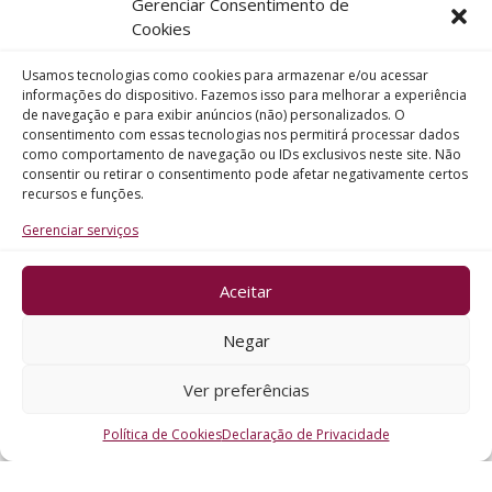
Gerenciar Consentimento de
Telefone
Cookies
Usamos tecnologias como cookies para armazenar e/ou acessar
Assunto
informações do dispositivo. Fazemos isso para melhorar a experiência
de navegação e para exibir anúncios (não) personalizados. O
consentimento com essas tecnologias nos permitirá processar dados
como comportamento de navegação ou IDs exclusivos neste site. Não
Mensagem
consentir ou retirar o consentimento pode afetar negativamente certos
recursos e funções.
Gerenciar serviços
Aceitar
ENVIAR
Negar
Ver preferências
Política de Cookies
Declaração de Privacidade
CRO - RS @2026. Todos os Direitos Reservados.