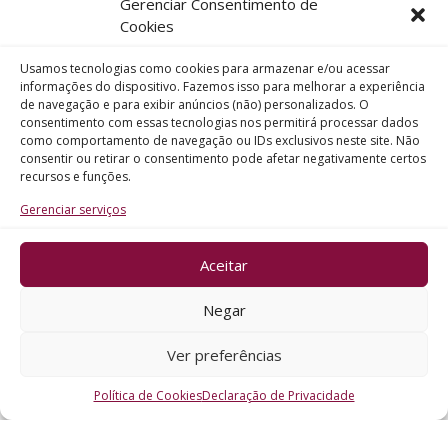
Gerenciar Consentimento de
Telefone
Cookies
Usamos tecnologias como cookies para armazenar e/ou acessar
Assunto
informações do dispositivo. Fazemos isso para melhorar a experiência
de navegação e para exibir anúncios (não) personalizados. O
consentimento com essas tecnologias nos permitirá processar dados
como comportamento de navegação ou IDs exclusivos neste site. Não
Mensagem
consentir ou retirar o consentimento pode afetar negativamente certos
recursos e funções.
Gerenciar serviços
Aceitar
ENVIAR
Negar
Ver preferências
Política de Cookies
Declaração de Privacidade
CRO - RS @2026. Todos os Direitos Reservados.