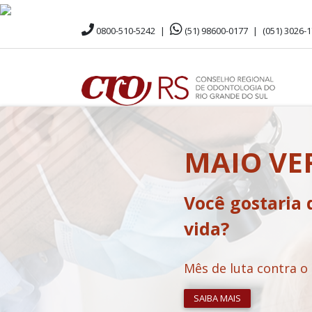
0800-510-5242
|
(51) 98600-0177
|
(051) 3026-
MAIO V
Você gostaria 
vida?
Mês de luta contra o
SAIBA MAIS