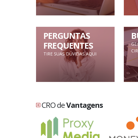
PERGUNTAS
B
FREQUENTES
GE
CI
TIRE SUAS DÚVIDAS AQUI
CRO de
Vantagens