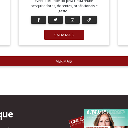
Evento promovido pela UFSM reúne
pesquisadores, docentes, profissionais e
gesto...
SAIBA MAIS
VER MAIS
que