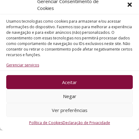
Gerenciar Consentimento de
Telefone
Cookies
Usamos tecnologias como cookies para armazenar e/ou acessar
Assunto
informações do dispositivo. Fazemos isso para melhorar a experiência
de navegação e para exibir anúncios (não) personalizados. O
consentimento com essas tecnologias nos permitirá processar dados
como comportamento de navegação ou IDs exclusivos neste site. Não
Mensagem
consentir ou retirar o consentimento pode afetar negativamente certos
recursos e funções.
Gerenciar serviços
Aceitar
ENVIAR
Negar
Ver preferências
Política de Cookies
Declaração de Privacidade
CRO - RS @2026. Todos os Direitos Reservados.