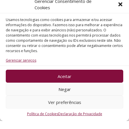
Gerenciar Consentimento de
Telefone
Cookies
Usamos tecnologias como cookies para armazenar e/ou acessar
Assunto
informações do dispositivo. Fazemos isso para melhorar a experiência
de navegação e para exibir anúncios (não) personalizados. O
consentimento com essas tecnologias nos permitirá processar dados
como comportamento de navegação ou IDs exclusivos neste site. Não
Mensagem
consentir ou retirar o consentimento pode afetar negativamente certos
recursos e funções.
Gerenciar serviços
Aceitar
ENVIAR
Negar
Ver preferências
Política de Cookies
Declaração de Privacidade
CRO - RS @2026. Todos os Direitos Reservados.