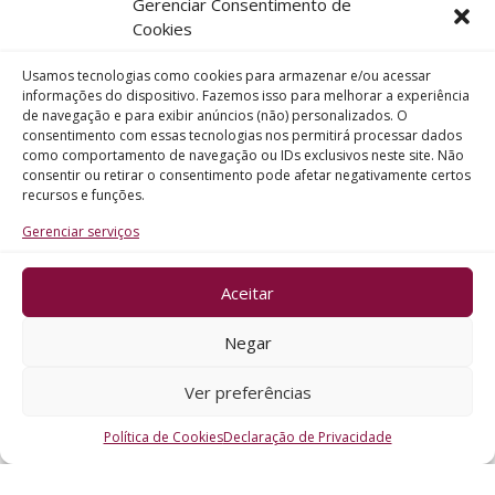
Gerenciar Consentimento de
Telefone
Cookies
Usamos tecnologias como cookies para armazenar e/ou acessar
Assunto
informações do dispositivo. Fazemos isso para melhorar a experiência
de navegação e para exibir anúncios (não) personalizados. O
consentimento com essas tecnologias nos permitirá processar dados
como comportamento de navegação ou IDs exclusivos neste site. Não
Mensagem
consentir ou retirar o consentimento pode afetar negativamente certos
recursos e funções.
Gerenciar serviços
Aceitar
ENVIAR
Negar
Ver preferências
Política de Cookies
Declaração de Privacidade
CRO - RS @2026. Todos os Direitos Reservados.