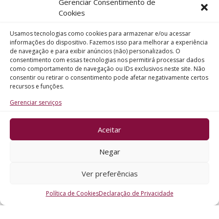
Gerenciar Consentimento de
Telefone
Cookies
Usamos tecnologias como cookies para armazenar e/ou acessar
Assunto
informações do dispositivo. Fazemos isso para melhorar a experiência
de navegação e para exibir anúncios (não) personalizados. O
consentimento com essas tecnologias nos permitirá processar dados
como comportamento de navegação ou IDs exclusivos neste site. Não
Mensagem
consentir ou retirar o consentimento pode afetar negativamente certos
recursos e funções.
Gerenciar serviços
Aceitar
ENVIAR
Negar
Ver preferências
Política de Cookies
Declaração de Privacidade
CRO - RS @2026. Todos os Direitos Reservados.