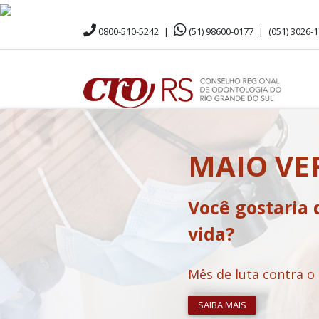
0800-510-5242
|
(51) 98600-0177
|
(051) 3026-
MAIO V
Você gostaria 
vida?
Mês de luta contra o
SAIBA MAIS