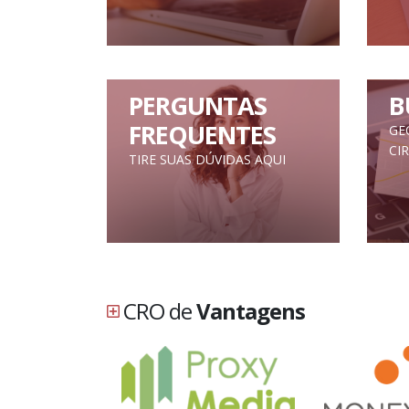
PERGUNTAS
B
FREQUENTES
GE
CI
TIRE SUAS DÚVIDAS AQUI
CRO de
Vantagens