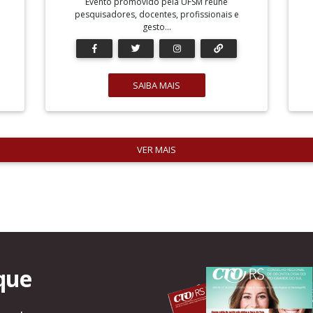
Evento promovido pela UFSM reúne
pesquisadores, docentes, profissionais e
gesto...
SAIBA MAIS
VER MAIS
que