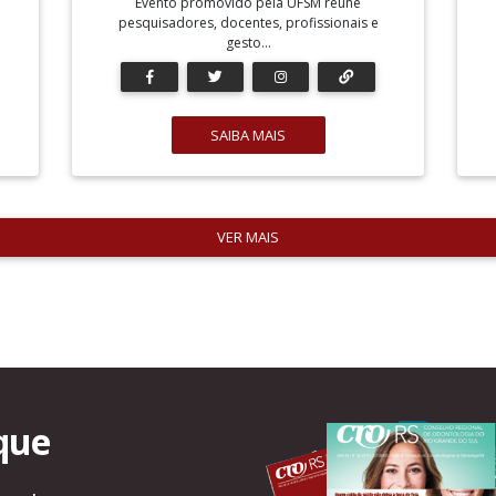
Evento promovido pela UFSM reúne
pesquisadores, docentes, profissionais e
gesto...
SAIBA MAIS
VER MAIS
que