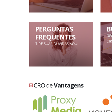
PERGUNTAS
B
FREQUENTES
GE
CI
TIRE SUAS DÚVIDAS AQUI
CRO de
Vantagens