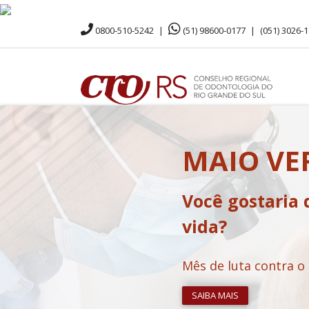
0800-510-5242
|
(51) 98600-0177
|
(051) 3026-
MAIO V
Você gostaria 
vida?
Mês de luta contra o
SAIBA MAIS