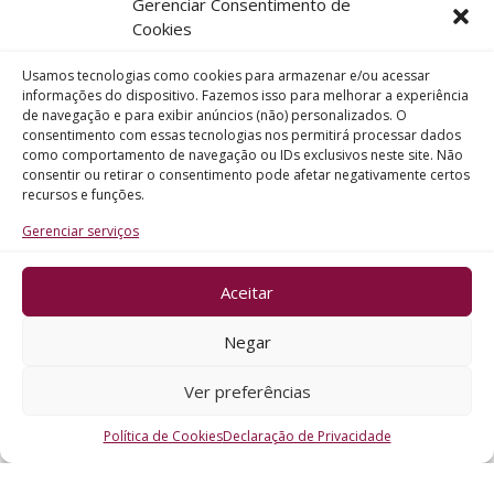
Gerenciar Consentimento de
Telefone
Cookies
Usamos tecnologias como cookies para armazenar e/ou acessar
Assunto
informações do dispositivo. Fazemos isso para melhorar a experiência
de navegação e para exibir anúncios (não) personalizados. O
consentimento com essas tecnologias nos permitirá processar dados
como comportamento de navegação ou IDs exclusivos neste site. Não
Mensagem
consentir ou retirar o consentimento pode afetar negativamente certos
recursos e funções.
Gerenciar serviços
Aceitar
ENVIAR
Negar
Ver preferências
Política de Cookies
Declaração de Privacidade
CRO - RS @2026. Todos os Direitos Reservados.