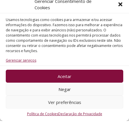
Gerenciar Consentimento de
Telefone
Cookies
Usamos tecnologias como cookies para armazenar e/ou acessar
Assunto
informações do dispositivo. Fazemos isso para melhorar a experiência
de navegação e para exibir anúncios (não) personalizados. O
consentimento com essas tecnologias nos permitirá processar dados
como comportamento de navegação ou IDs exclusivos neste site. Não
Mensagem
consentir ou retirar o consentimento pode afetar negativamente certos
recursos e funções.
Gerenciar serviços
Aceitar
ENVIAR
Negar
Ver preferências
Política de Cookies
Declaração de Privacidade
CRO - RS @2026. Todos os Direitos Reservados.