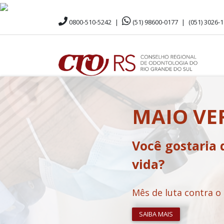
0800-510-5242
|
(51) 98600-0177
|
(051) 3026-
MAIO V
Você gostaria 
vida?
Mês de luta contra o
SAIBA MAIS