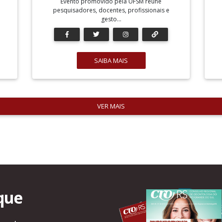
Evento promovido pela UFSM reúne
pesquisadores, docentes, profissionais e
gesto...
SAIBA MAIS
VER MAIS
que