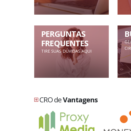
PERGUNTAS
B
FREQUENTES
GE
CI
TIRE SUAS DÚVIDAS AQUI
CRO de
Vantagens