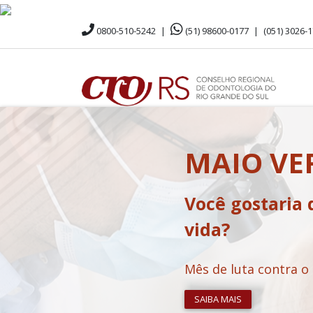
0800-510-5242
|
(51) 98600-0177
|
(051) 3026-
MAIO V
Você gostaria 
vida?
Mês de luta contra o
SAIBA MAIS