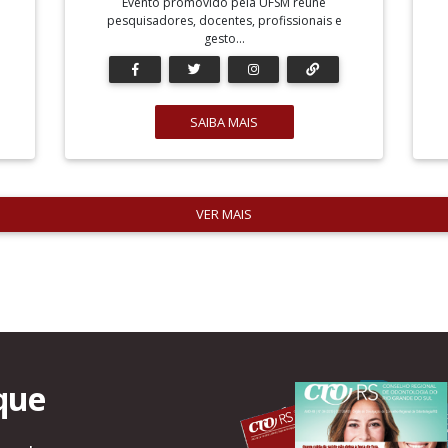
Evento promovido pela UFSM reúne
pesquisadores, docentes, profissionais e
gesto...
SAIBA MAIS
VER MAIS
que