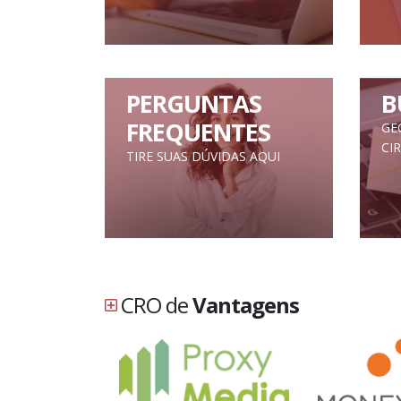
PERGUNTAS
B
FREQUENTES
GE
CI
TIRE SUAS DÚVIDAS AQUI
CRO de
Vantagens