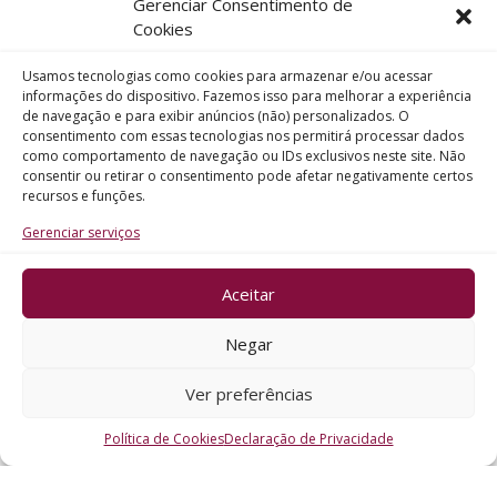
Gerenciar Consentimento de
Telefone
Cookies
Usamos tecnologias como cookies para armazenar e/ou acessar
Assunto
informações do dispositivo. Fazemos isso para melhorar a experiência
de navegação e para exibir anúncios (não) personalizados. O
consentimento com essas tecnologias nos permitirá processar dados
como comportamento de navegação ou IDs exclusivos neste site. Não
Mensagem
consentir ou retirar o consentimento pode afetar negativamente certos
recursos e funções.
Gerenciar serviços
Aceitar
ENVIAR
Negar
Ver preferências
Política de Cookies
Declaração de Privacidade
CRO - RS @2026. Todos os Direitos Reservados.