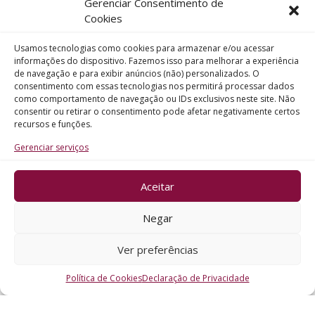
Gerenciar Consentimento de
Telefone
Cookies
Usamos tecnologias como cookies para armazenar e/ou acessar
Assunto
informações do dispositivo. Fazemos isso para melhorar a experiência
de navegação e para exibir anúncios (não) personalizados. O
consentimento com essas tecnologias nos permitirá processar dados
como comportamento de navegação ou IDs exclusivos neste site. Não
Mensagem
consentir ou retirar o consentimento pode afetar negativamente certos
recursos e funções.
Gerenciar serviços
Aceitar
ENVIAR
Negar
Ver preferências
Política de Cookies
Declaração de Privacidade
CRO - RS @2026. Todos os Direitos Reservados.