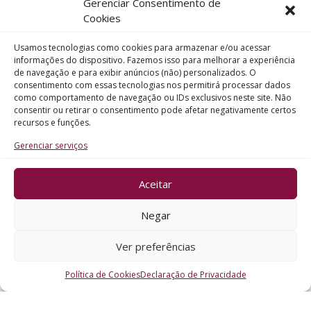
Gerenciar Consentimento de
Telefone
Cookies
Usamos tecnologias como cookies para armazenar e/ou acessar
Assunto
informações do dispositivo. Fazemos isso para melhorar a experiência
de navegação e para exibir anúncios (não) personalizados. O
consentimento com essas tecnologias nos permitirá processar dados
como comportamento de navegação ou IDs exclusivos neste site. Não
Mensagem
consentir ou retirar o consentimento pode afetar negativamente certos
recursos e funções.
Gerenciar serviços
Aceitar
ENVIAR
Negar
Ver preferências
Política de Cookies
Declaração de Privacidade
CRO - RS @2026. Todos os Direitos Reservados.