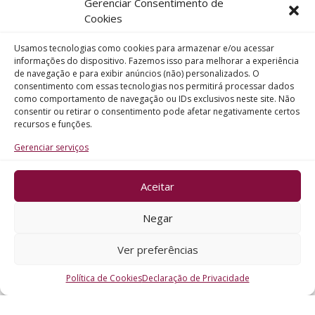
Gerenciar Consentimento de
Telefone
Cookies
Usamos tecnologias como cookies para armazenar e/ou acessar
Assunto
informações do dispositivo. Fazemos isso para melhorar a experiência
de navegação e para exibir anúncios (não) personalizados. O
consentimento com essas tecnologias nos permitirá processar dados
como comportamento de navegação ou IDs exclusivos neste site. Não
Mensagem
consentir ou retirar o consentimento pode afetar negativamente certos
recursos e funções.
Gerenciar serviços
Aceitar
ENVIAR
Negar
Ver preferências
Política de Cookies
Declaração de Privacidade
CRO - RS @2026. Todos os Direitos Reservados.