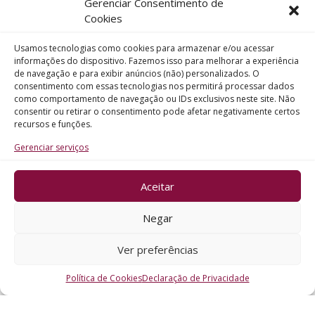
Gerenciar Consentimento de
Telefone
Cookies
Usamos tecnologias como cookies para armazenar e/ou acessar
Assunto
informações do dispositivo. Fazemos isso para melhorar a experiência
de navegação e para exibir anúncios (não) personalizados. O
consentimento com essas tecnologias nos permitirá processar dados
como comportamento de navegação ou IDs exclusivos neste site. Não
Mensagem
consentir ou retirar o consentimento pode afetar negativamente certos
recursos e funções.
Gerenciar serviços
Aceitar
ENVIAR
Negar
Ver preferências
Política de Cookies
Declaração de Privacidade
CRO - RS @2026. Todos os Direitos Reservados.