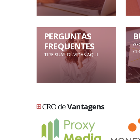
PERGUNTAS
B
FREQUENTES
GE
CI
TIRE SUAS DÚVIDAS AQUI
CRO de
Vantagens