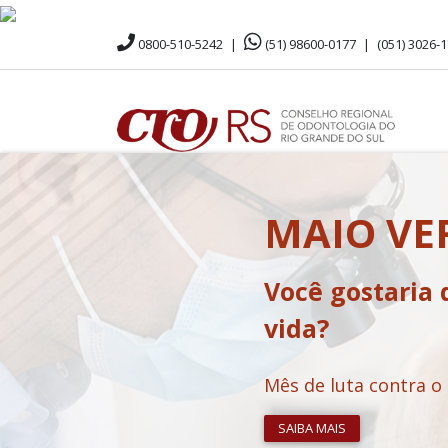
0800-510-5242
|
(51) 98600-0177
|
(051) 3026-
MAIO V
Você gostaria 
vida?
Mês de luta contra o
SAIBA MAIS