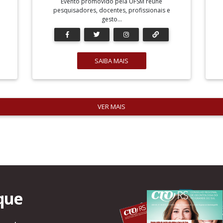
Evento promovido pela UFSM reúne
pesquisadores, docentes, profissionais e
gesto...
SAIBA MAIS
VER MAIS
que